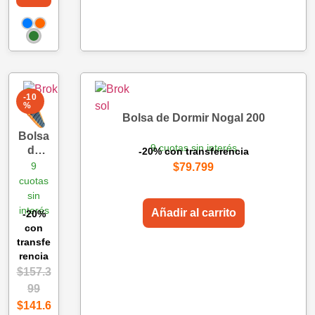
-10
%
Bolsa de Dormir Nogal 200
Bolsa
9 cuotas sin interés
de
-20% con transferencia
Dormi
9
$
79.799
r
cuotas
Malva
sin
450
interés
Añadir al carrito
-20%
con
transfe
rencia
$
157.3
99
$
141.6