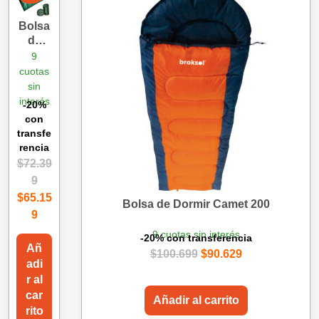
Bolsa
de
Dormi
9
r
cuotas
Alamo
sin
200
interés
-20%
con
transfe
rencia
$
72.39
9
$
65.15
Bolsa de Dormir Camet 200
9
9 cuotas sin interés
-20% con transferencia
Añ
$
100.699
$
90.629
adi
r al
car
Añadir al carrito
rito