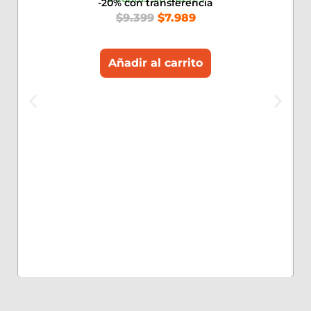
-20% con transferencia
$
9.399
$
7.989
Añadir al carrito