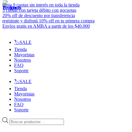
Ir
hasta 9 cuotas sin interés en toda la tienda
al
3 cuotas con tarjeta débito con gocuotas
contenido
20% off de descuento por transferencia
registrate y disfrutá 10% off en tu primera compra
Envíos gratis en AMBA a partir de los $40.000
🏷️SALE
Tienda
Mayoristas
Nosotros
FAQ
Soporte
🏷️SALE
Tienda
Mayoristas
Nosotros
FAQ
Soporte
Búsqueda
de
productos