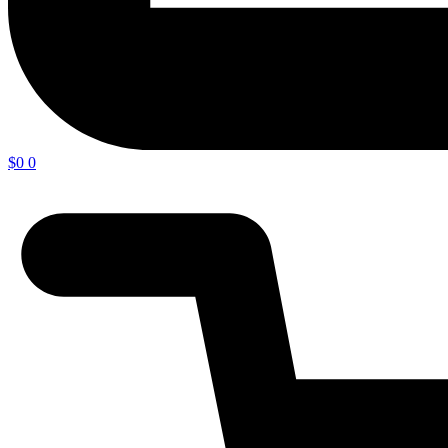
$
0
0