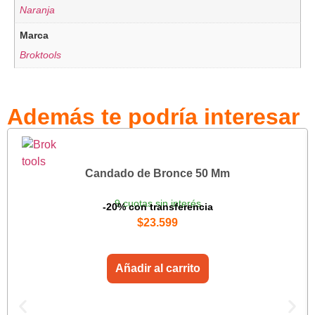
Naranja
Marca
Broktools
Además te podría interesar
Candado de Bronce 50 Mm
9 cuotas sin interés
-20% con transferencia
$
23.599
Añadir al carrito