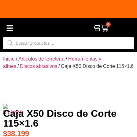
3 CUOTAS CON TARJETA DÉBITO CON GOCUOTAS
20
0
Inicio
/
Articulos de ferreteria
/
Herramientas y
afines
/
Discos abrasivos
/ Caja X50 Disco de Corte 115×1.6
Caja X50 Disco de Corte
115×1.6
$
38.199