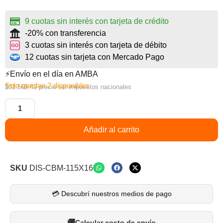
9 cuotas sin interés con tarjeta de crédito
-20% con transferencia
3 cuotas sin interés con tarjeta de débito
12 cuotas sin tarjeta con Mercado Pago
⚡Envío en el día en AMBA
Solo quedan 2 disponibles
$
31.569,42
precio sin impuestos nacionales
Añadir al carrito
SKU
DIS-CBM-115X16
💳 Descubrí nuestros medios de pago
Calcular costo de envío