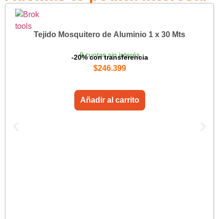
Tejido Mosquitero de Aluminio 1 x 30 Mts
9 cuotas sin interés
-20% con transferencia
$
246.399
Añadir al carrito