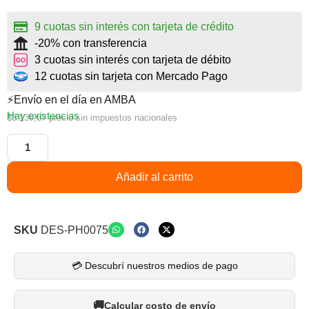
9 cuotas sin interés con tarjeta de crédito
-20% con transferencia
3 cuotas sin interés con tarjeta de débito
12 cuotas sin tarjeta con Mercado Pago
⚡Envío en el día en AMBA
Hay existencias
$
3.139,67
precio sin impuestos nacionales
Añadir al carrito
SKU
DES-PH0075
💳 Descubrí nuestros medios de pago
Calcular costo de envío