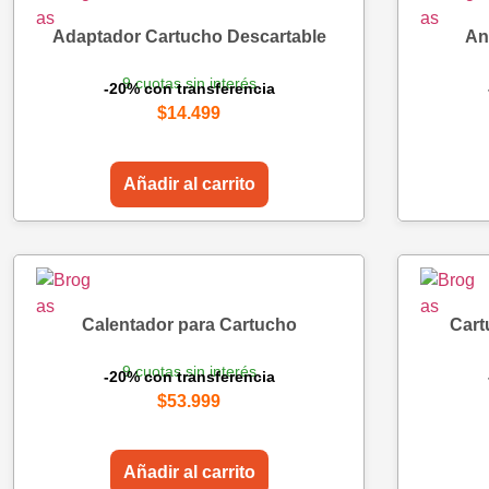
Adaptador Cartucho Descartable
An
9 cuotas sin interés
-20% con transferencia
$
14.499
Añadir al carrito
Calentador para Cartucho
Cart
9 cuotas sin interés
-20% con transferencia
$
53.999
Añadir al carrito