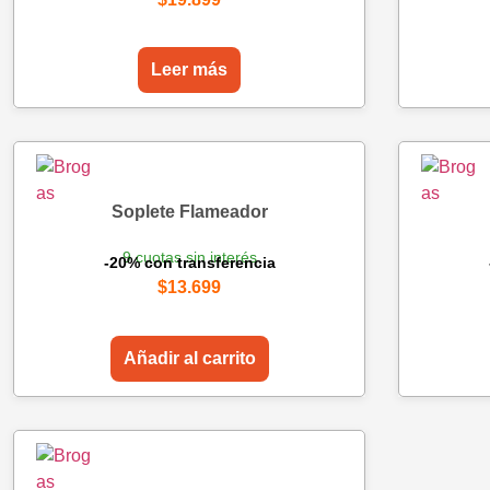
Leer más
Soplete Flameador
9 cuotas sin interés
-20% con transferencia
$
13.699
Añadir al carrito