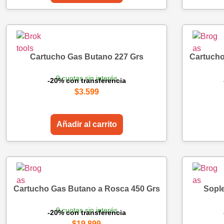
Cartucho Gas Butano 227 Grs
Cartucho
9 cuotas sin interés
-20% con transferencia
$
3.599
Añadir al carrito
Cartucho Gas Butano a Rosca 450 Grs
Sople
9 cuotas sin interés
-20% con transferencia
$
19.899