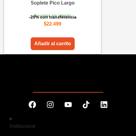
Soplete Pico Largo
9 cuotas sin interés
-20% con transferencia
$
22.499
Añadir al carrito
Institucional