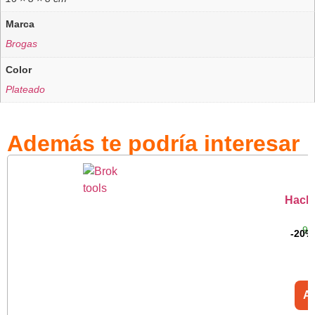
Marca
Brogas
Color
Plateado
Además te podría interesar
Hacha
9 c
-20%
Añ