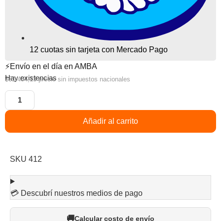
12 cuotas sin tarjeta con Mercado Pago
⚡Envío en el día en AMBA
Hay existencias
$
61.404,13
precio sin impuestos nacionales
Añadir al carrito
SKU
412
💳 Descubrí nuestros medios de pago
Calcular costo de envío