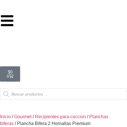
hasta 9 cuotas sin interés en toda
la tienda
$
0
0
Inicio
/
Gourmet
/
Recipientes para coccion
/
Planchas
biferas
/ Plancha Bifera 2 Hornallas Premium