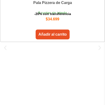
Pala Pizzera de Carga
9 cuotas sin interés
-20% con transferencia
$
34.699
Añadir al carrito