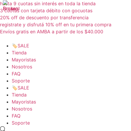
Ir
hasta 9 cuotas sin interés en toda la tienda
al
3 cuotas con tarjeta débito con gocuotas
contenido
20% off de descuento por transferencia
registrate y disfrutá 10% off en tu primera compra
Envíos gratis en AMBA a partir de los $40.000
🏷️SALE
Tienda
Mayoristas
Nosotros
FAQ
Soporte
🏷️SALE
Tienda
Mayoristas
Nosotros
FAQ
Soporte
Búsqueda