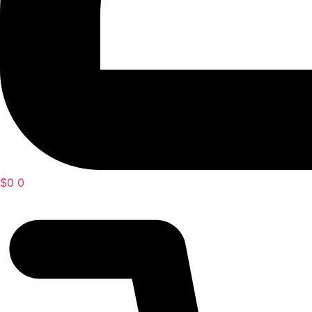
$
0
0