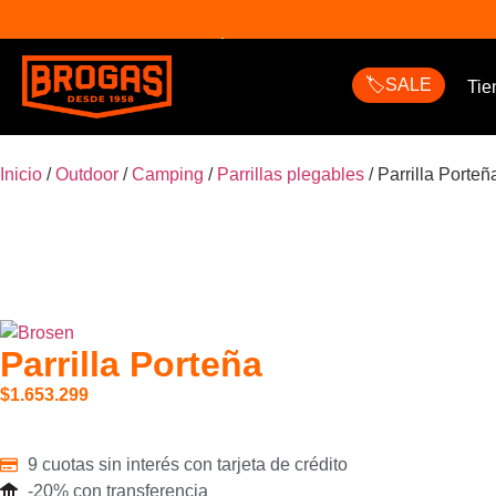
HASTA 9 CUOTAS SIN INTERÉS EN TODA LA TIENDA
🏷️SALE
Tie
Inicio
/
Outdoor
/
Camping
/
Parrillas plegables
/ Parrilla Porteñ
Parrilla Porteña
$
1.653.299
9 cuotas sin interés con tarjeta de crédito
-20% con transferencia