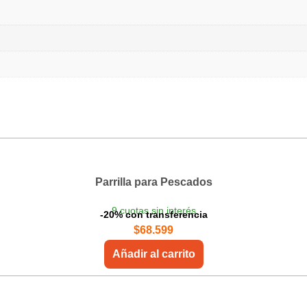
Parrilla para Pescados
9 cuotas sin interés
-20% con transferencia
$
68.599
Añadir al carrito