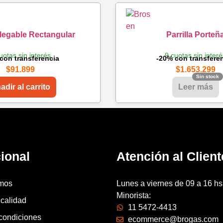
Plegable Rectangular
Parrilla Porteñ
uotas sin interés
9 cuotas sin inter
con transferencia
-20% con transfere
$
91.899
$
1.653.299
adir al carrito
Leer más
cional
Atención al Client
mos
Lunes a viernes de 09 a 16 hs
Minorista:
 calidad
11 5472-4413
condiciones
ecommerce@brogas.com