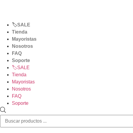
hasta 9 cuotas sin inter
🏷️SALE
Tienda
Mayoristas
Nosotros
FAQ
Soporte
🏷️SALE
Tienda
Mayoristas
Nosotros
FAQ
Soporte