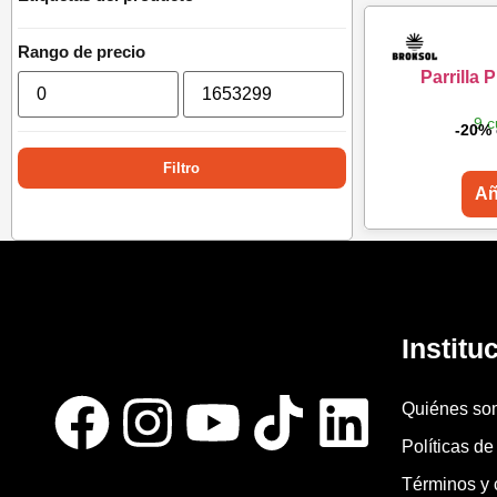
Rango de precio
Parrilla 
9 c
-20% 
Filtro
Añ
Institu
Quiénes so
Políticas de
Términos y 