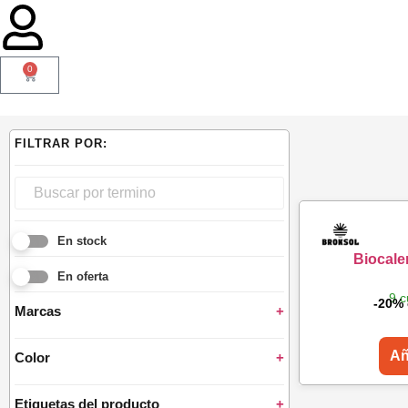
0
En stock
Biocale
En oferta
9 c
-20% 
Marcas
+
Añ
Color
+
Etiquetas del producto
+