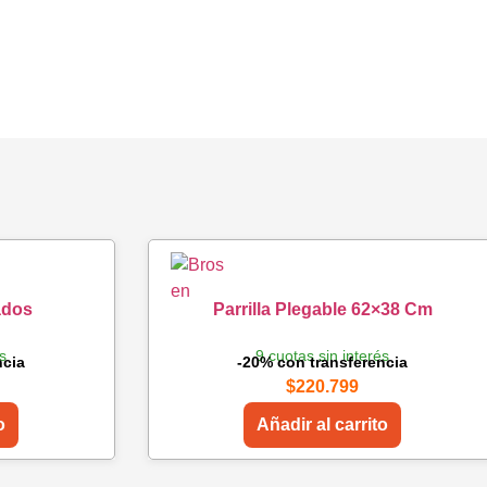
ados
Parrilla Plegable 62×38 Cm
és
9 cuotas sin interés
ncia
-20% con transferencia
$
220.799
o
Añadir al carrito