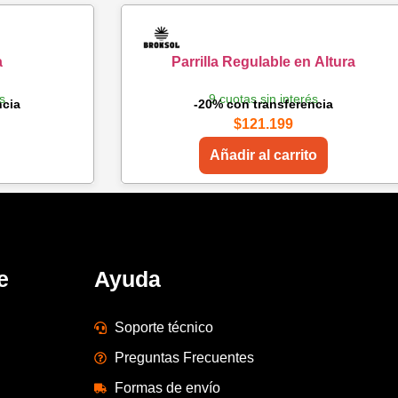
a
Parrilla Regulable en Altura
és
9 cuotas sin interés
ncia
-20% con transferencia
$
121.199
Añadir al carrito
e
Ayuda
Soporte técnico
Preguntas Frecuentes
Formas de envío