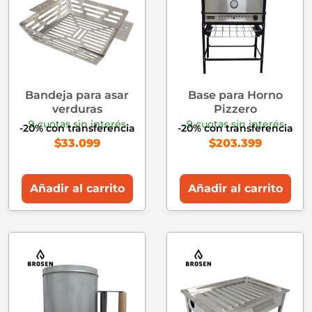
Bandeja para asar
Base para Horno
verduras
Pizzero
9 cuotas sin interés
9 cuotas sin interés
-20% con transferencia
-20% con transferencia
$
33.099
$
203.399
Añadir al carrito
Añadir al carrito