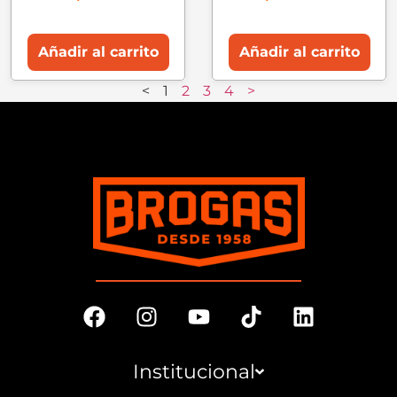
Añadir al carrito
Añadir al carrito
<
1
2
3
4
>
Institucional