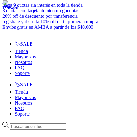
Ir
hasta 9 cuotas sin interés en toda la tienda
al
3 cuotas con tarjeta débito con gocuotas
contenido
20% off de descuento por transferencia
registrate y disfrutá 10% off en tu primera compra
Envíos gratis en AMBA a partir de los $40.000
🏷️SALE
Tienda
Mayoristas
Nosotros
FAQ
Soporte
🏷️SALE
Tienda
Mayoristas
Nosotros
FAQ
Soporte
Búsqueda
de
productos