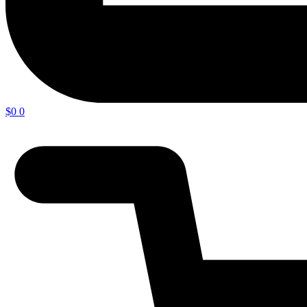
$
0
0