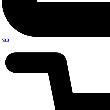
$
0
0