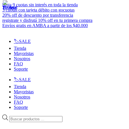
Ir
hasta 9 cuotas sin interés en toda la tienda
al
3 cuotas con tarjeta débito con gocuotas
contenido
20% off de descuento por transferencia
registrate y disfrutá 10% off en tu primera compra
Envíos gratis en AMBA a partir de los $40.000
🏷️SALE
Tienda
Mayoristas
Nosotros
FAQ
Soporte
🏷️SALE
Tienda
Mayoristas
Nosotros
FAQ
Soporte
Búsqueda
de
productos