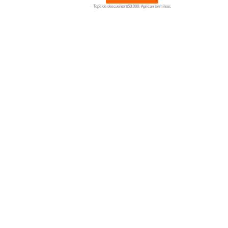
Tope de descuento $50.000. Aplican terminos.