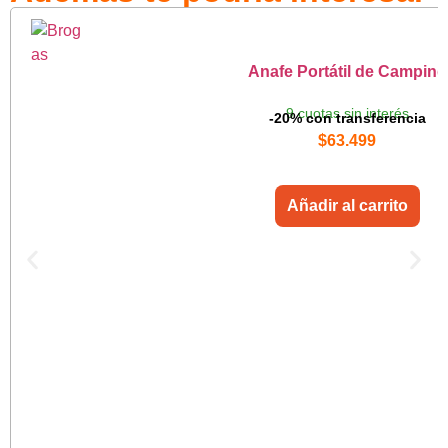
Anafe Portátil de Camping
9 cuotas sin interés
-20% con transferencia
$
63.499
Añadir al carrito