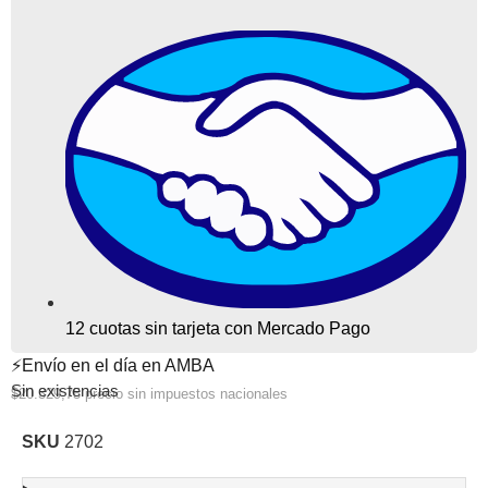
12 cuotas sin tarjeta con Mercado Pago
⚡Envío en el día en AMBA
Sin existencias
$
20.329,75
precio sin impuestos nacionales
SKU
2702