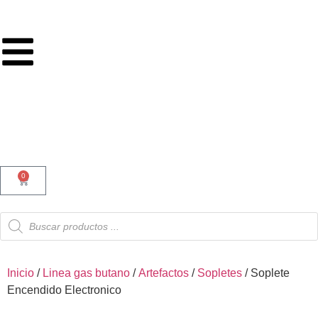
hasta 9 cuotas sin interés en toda
la tienda
0
Inicio
/
Linea gas butano
/
Artefactos
/
Sopletes
/ Soplete
Encendido Electronico