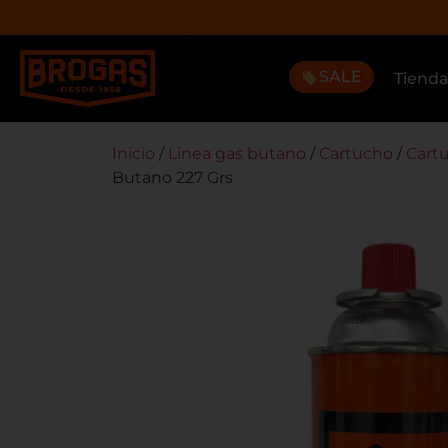
3 CUOTAS CON TARJETA DÉBITO CON GOCUOTAS
SALE
Tiend
Inicio
/
Linea gas butano
/
Cartucho
/
Cart
Butano 227 Grs