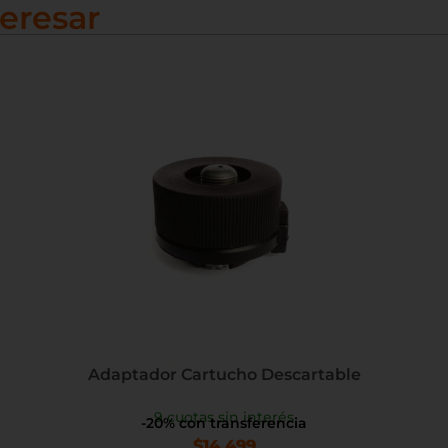
eresar
Adaptador Cartucho Descartable
9 cuotas sin interés
-20% con transferencia
$
14.499