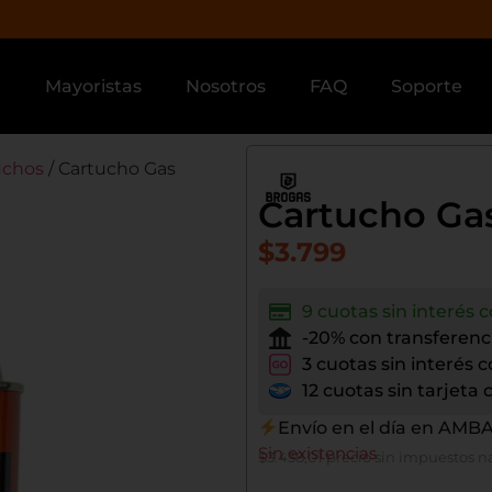
a
Mayoristas
Nosotros
FAQ
Soporte
uchos
/ Cartucho Gas
Cartucho Ga
$
3.799
9 cuotas sin interés c
-20% con transferenc
3 cuotas sin interés 
12 cuotas sin tarjet
Envío en el día en AMB
Sin existencias
$
3.438,01
precio sin impuestos n