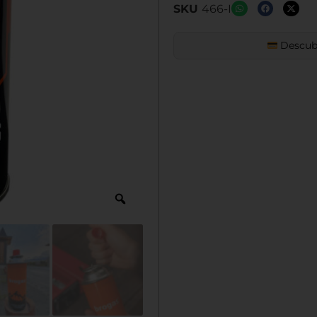
SKU
466-I
Descubr