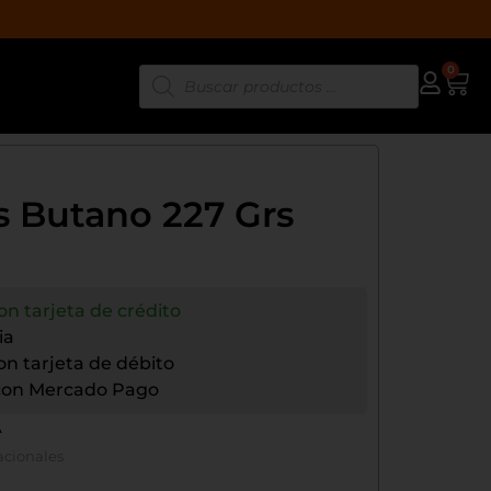
0
s Butano 227 Grs
on tarjeta de crédito
ia
con tarjeta de débito
a con Mercado Pago
A
acionales