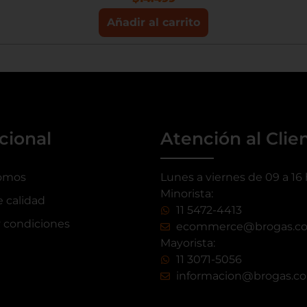
Añadir al carrito
ucional
Atención al Clie
omos
Lunes a viernes de 09 a 16
Minorista:
e calidad
11 5472-4413
 condiciones
ecommerce@brogas.c
Mayorista:
11 3071-5056
informacion@brogas.c