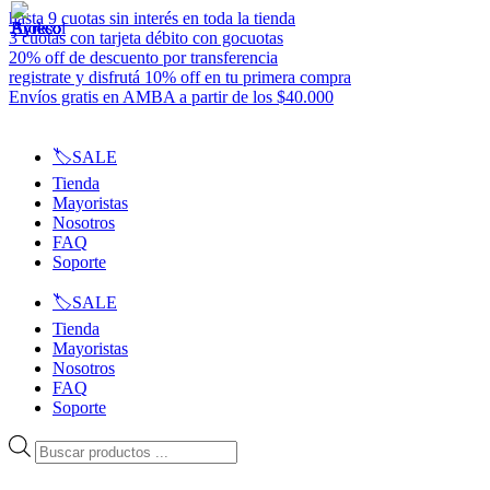
Ir
hasta 9 cuotas sin interés en toda la tienda
al
3 cuotas con tarjeta débito con gocuotas
contenido
20% off de descuento por transferencia
registrate y disfrutá 10% off en tu primera compra
Envíos gratis en AMBA a partir de los $40.000
🏷️SALE
Tienda
Mayoristas
Nosotros
FAQ
Soporte
🏷️SALE
Tienda
Mayoristas
Nosotros
FAQ
Soporte
Búsqueda
de
productos