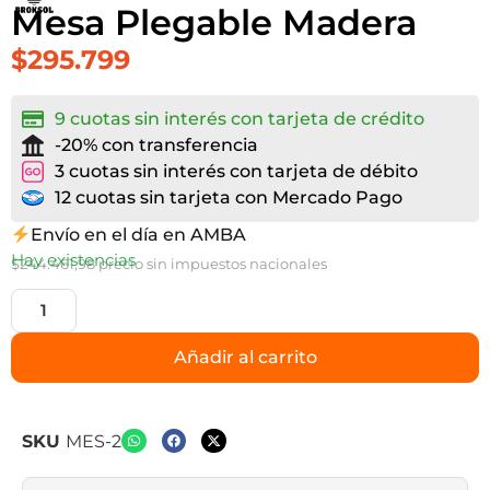
Mesa Plegable Madera
$
295.799
9 cuotas sin interés con tarjeta de crédito
-20% con transferencia
3 cuotas sin interés con tarjeta de débito
12 cuotas sin tarjeta con Mercado Pago
Envío en el día en AMBA
Hay existencias
$
244.461,98
precio sin impuestos nacionales
Añadir al carrito
SKU
MES-2