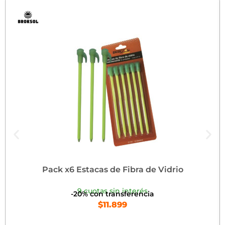
Pack x6 Estacas de Fibra de Vidrio
9 cuotas sin interés
-20% con transferencia
$
11.899