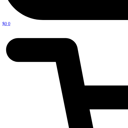
$
0
0