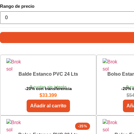
Rango de precio
Balde Estanco PVC 24 Lts
Bolso Esta
9 cuotas sin interés
9 cu
-20% con transferencia
-20% c
$
33.399
$
5
Añadir al carrito
Aña
-35%