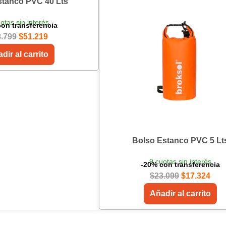
stanco PVC 40 Lts
otas sin interés
on transferencia
8.799
$
51.219
dir al carrito
Bolso Estanco PVC 5 Lt
9 cuotas sin interés
-20% con transferencia
$
23.099
$
17.324
Añadir al carrito