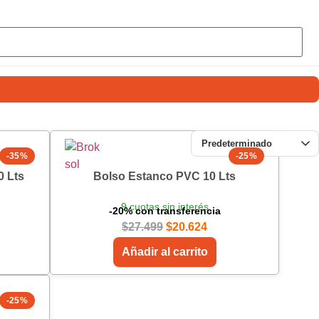
-35%
-25%
0 Lts
Bolso Estanco PVC 10 Lts
9 cuotas sin interés
-20% con transferencia
$
27.499
$
20.624
Añadir al carrito
-25%