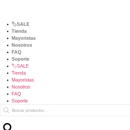
hasta 9 cuotas sin inter
🏷️SALE
Tienda
Mayoristas
Nosotros
FAQ
Soporte
🏷️SALE
Tienda
Mayoristas
Nosotros
FAQ
Soporte