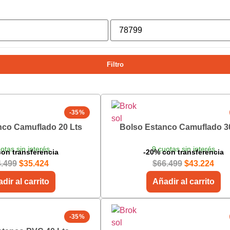
Filtro
-35%
nco Camuflado 20 Lts
Bolso Estanco Camuflado 3
otas sin interés
9 cuotas sin interés
on transferencia
-20% con transferencia
4.499
$
35.424
$
66.499
$
43.224
dir al carrito
Añadir al carrito
-35%