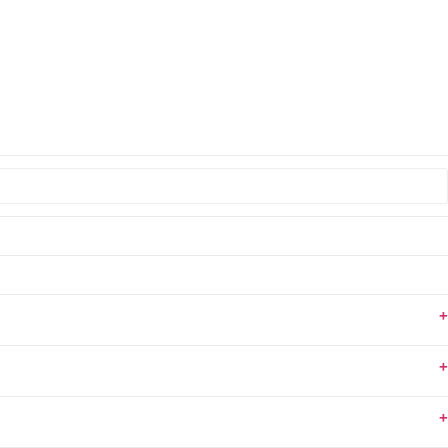
+
+
+