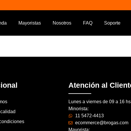
nda
Mayoristas
Nosotros
FAQ
Soporte
cional
Atención al Client
mos
Lunes a viernes de 09 a 16 hs
Minorista:
 calidad
11 5472-4413
condiciones
ecommerce@brogas.com
Mayorista: