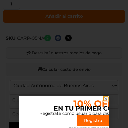
Añadir al carrito
SKU
CARP-05NA
💳 Descubrí nuestros medios de pago
Calcular costo de envío
10% OFF
EN TU PRIMER COMP
Registrate como usuario para disfrutar el 
Registro
Actualizar dirección
Tope de descuento $50.000. Aplican terminos.