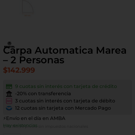
Carpa Automatica Marea
– 2 Personas
$
142.999
9 cuotas sin interés con tarjeta de crédito
-20% con transferencia
3 cuotas sin interés con tarjeta de débito
12 cuotas sin tarjeta con Mercado Pago
⚡Envío en el día en AMBA
Hay existencias
$
118.180,99
precio sin impuestos nacionales