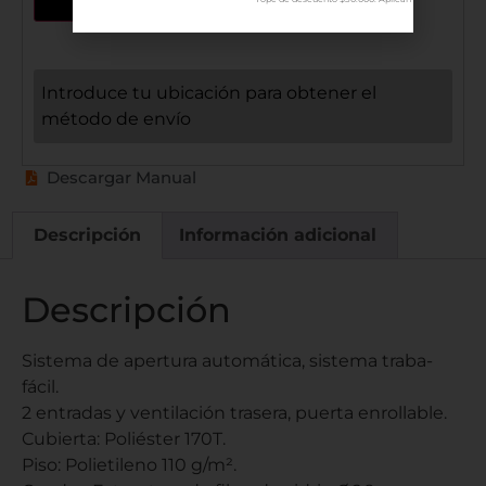
Introduce tu ubicación para obtener el
método de envío
Descargar Manual
Descripción
Información adicional
Descripción
Sistema de apertura automática, sistema traba-
fácil.
2 entradas y ventilación trasera, puerta enrollable.
Cubierta: Poliéster 170T.
Piso: Polietileno 110 g/m².