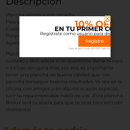
Descripción
Plancha eléctrica con rociador.
10% OFF
Para uso doméstico.
EN TU PRIMER COMP
Fusible térmico.
Registrate como usuario para disfrutar el 
Potencia de 1.000W.
Registro
Agarre suave al tacto.
Tope de descuento $50.000. Aplican terminos.
Planchar es una tarea que debe hacerse con
cuidado y delicadeza si no queremos dañar la ropa
o incluso arrugarla más; por eso, es importante
tener una plancha de buena calidad que nos
permita conseguir buenos resultados. Ya sea en la
oficina, con amigos o en alguna ocasión especial,
lucir tu ropa impecable habla de vos. ¡Esta plancha
Brolux será tu aliada para que te veas bien en todo
momento!