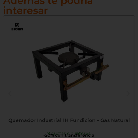
Además te podría
interesar
Quemador Industrial 1H Fundicion – Gas Natural
9 cuotas sin interés
-20% con transferencia