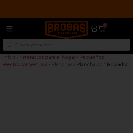
0
Inicio
/
Artefactos para el hogar
/
Pequeños
electrodomesticos
/
Planchas
/ Plancha con Rociador