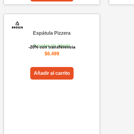
Espátula Pizzera
9 cuotas sin interés
-20% con transferencia
$
6.499
Añadir al carrito