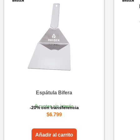
Espátula Bifera
9 cuotas sin interés
-20% con transferencia
$
6.799
Añadir al carrito