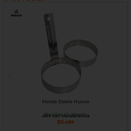
Molde Doble Huevo
9 cuotas sin interés
-20% con transferencia
$
11.499