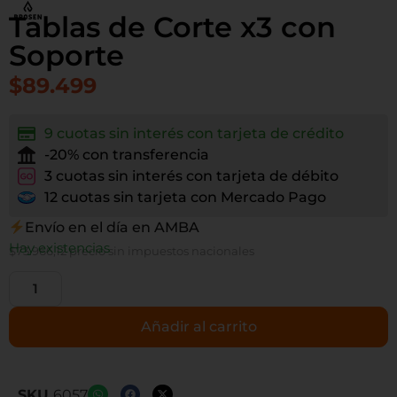
Tablas de Corte x3 con
Soporte
$
89.499
9 cuotas sin interés con tarjeta de crédito
-20% con transferencia
3 cuotas sin interés con tarjeta de débito
12 cuotas sin tarjeta con Mercado Pago
Envío en el día en AMBA
Hay existencias
$
73.966,12
precio sin impuestos nacionales
Añadir al carrito
SKU
6057