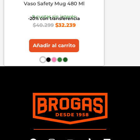
Vaso Safety Mug 480 Ml
9 cuotas sin interés
-20% con transferencia
$
40.299
$
32.239
Añadir al carrito