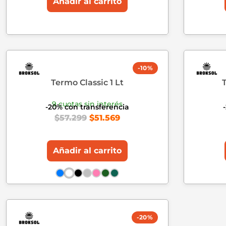
Añadir al carrito
-10%
Termo Classic 1 Lt
9 cuotas sin interés
-20% con transferencia
$
57.299
$
51.569
Añadir al carrito
-20%