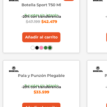
Botella Sport 750 Ml
9 cuotas sin interés
-20% con transferencia
$
47.199
$
42.479
Añadir al carrito
Pala y Punzón Plegable
P
9 cuotas sin interés
-20% con transferencia
$
33.599