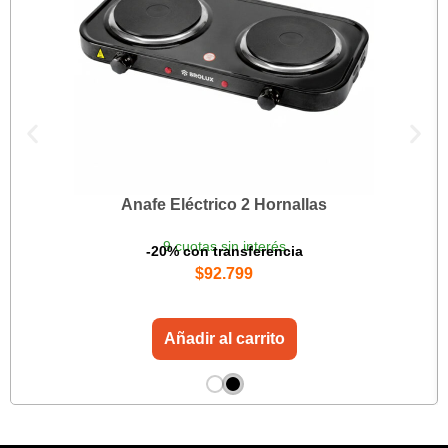
Anafe Eléctrico 2 Hornallas
9 cuotas sin interés
-20% con transferencia
$
92.799
Añadir al carrito