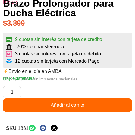
Brazo Prolongador para
Ducha Eléctrica
$
3.899
9 cuotas sin interés con tarjeta de crédito
-20% con transferencia
3 cuotas sin interés con tarjeta de débito
12 cuotas sin tarjeta con Mercado Pago
Envío en el día en AMBA
Hay existencias
$
3.222,31
precio sin impuestos nacionales
Añadir al carrito
SKU
1331