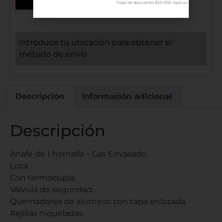
Tope de descuento $50.000. Aplican terminos.
Introduce tu ubicación para obtener el
método de envío
Descripción
Información adicional
Descripción
Anafe de 1 hornalla – Gas Envasado.
Loza.
Con termocupla.
Válvula de seguridad.
Quemadores de aluminio con tapa enlozada.
Rejillas niqueladas.