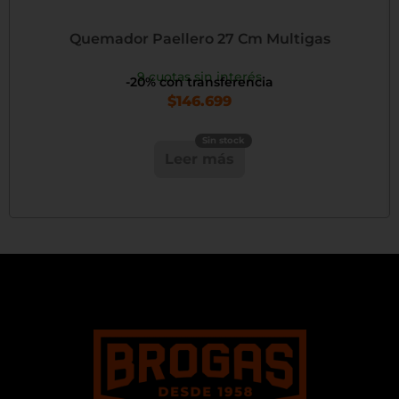
Quemador Paellero 27 Cm Multigas
9 cuotas sin interés
-20% con transferencia
$
146.699
Leer más