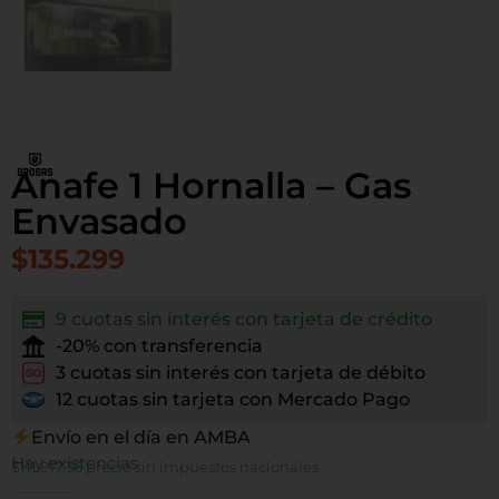
Anafe 1 Hornalla – Gas
Envasado
$
135.299
9 cuotas sin interés con tarjeta de crédito
-20% con transferencia
3 cuotas sin interés con tarjeta de débito
12 cuotas sin tarjeta con Mercado Pago
Envío en el día en AMBA
Hay existencias
$
111.817,36
precio sin impuestos nacionales