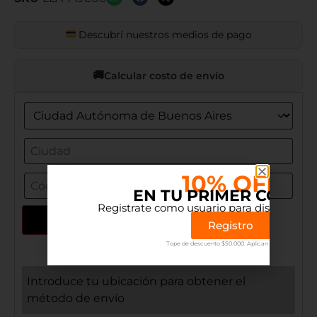
Descubrí nuestros medios de pago
Calcular costo de envío
10% OFF
EN TU PRIMER COMP
Registrate como usuario para disfrutar el 
Actualizar dirección
Registro
Tope de descuento $50.000. Aplican terminos.
Introduce tu ubicación para obtener el
método de envío