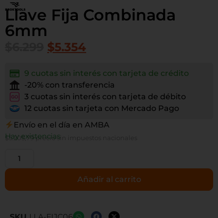
Llave Fija Combinada
6mm
$
6.299
$
5.354
9 cuotas sin interés con tarjeta de crédito
-20% con transferencia
3 cuotas sin interés con tarjeta de débito
12 cuotas sin tarjeta con Mercado Pago
Envío en el día en AMBA
Hay existencias
$
5.205,79
precio sin impuestos nacionales
Añadir al carrito
SKU
LLA-FIJC06