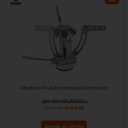
-10%
Mechero Plus Encendido Electronico
9 cuotas sin interés
-20% con transferencia
$
54.499
$
49.049
Añadir al carrito