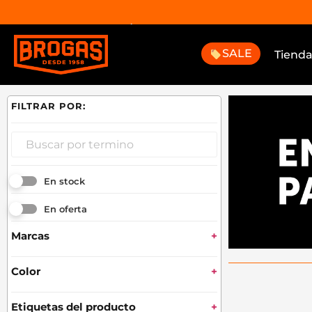
3 CUOTAS CON TARJETA DÉBITO CON GOCUOTAS
SALE
Tiend
En stock
En oferta
Marcas
+
Color
+
Etiquetas del producto
+