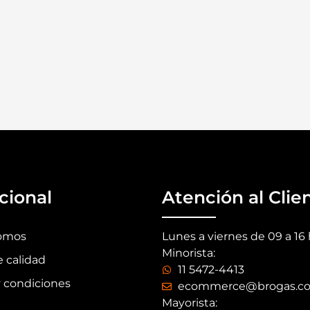
ucional
Atención al Clie
omos
Lunes a viernes de 09 a 16
Minorista:
e calidad
11 5472-4413
 condiciones
ecommerce@brogas.c
Mayorista: