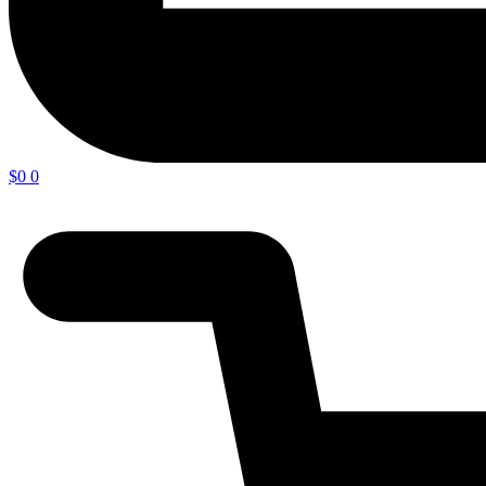
$
0
0