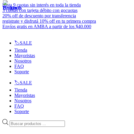
Ir
hasta 9 cuotas sin interés en toda la tienda
al
3 cuotas con tarjeta débito con gocuotas
contenido
20% off de descuento por transferencia
registrate y disfrutá 10% off en tu primera compra
Envíos gratis en AMBA a partir de los $40.000
🏷️SALE
Tienda
Mayoristas
Nosotros
FAQ
Soporte
🏷️SALE
Tienda
Mayoristas
Nosotros
FAQ
Soporte
Búsqueda
de
productos