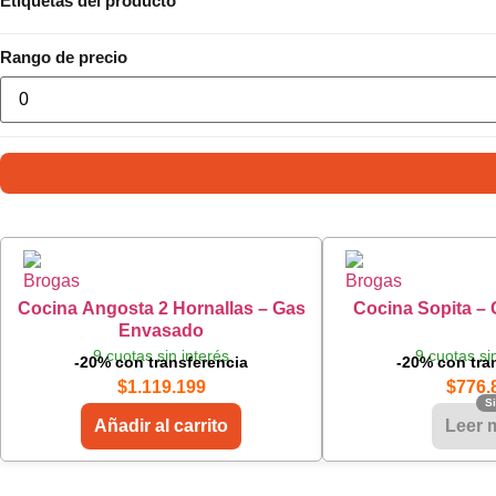
Etiquetas del producto
Rango de precio
Cocina Angosta 2 Hornallas – Gas
Cocina Sopita –
Envasado
9 cuotas sin interés
9 cuotas si
-20% con transferencia
-20% con tra
$
1.119.199
$
776.
Añadir al carrito
Leer 