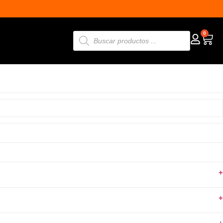
0
+
+