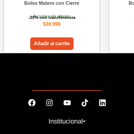
Bolso Matero con Cierre
Bo
9 cuotas sin interés
-20% con transferencia
$
30.999
Añadir al carrito
Institucional