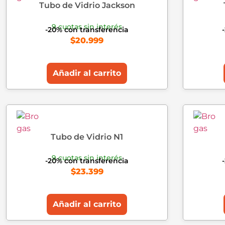
Tubo de Vidrio Jackson
9 cuotas sin interés
-20% con transferencia
$
20.999
Añadir al carrito
Tubo de Vidrio N1
9 cuotas sin interés
-20% con transferencia
$
23.399
Añadir al carrito