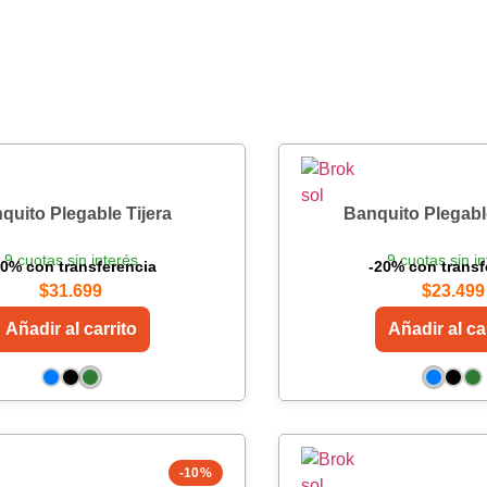
quito Plegable Tijera
Banquito Plegabl
9 cuotas sin interés
9 cuotas sin in
20% con transferencia
-20% con transf
$
31.699
$
23.499
Añadir al carrito
Añadir al ca
-10%