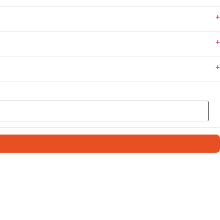
+
+
+