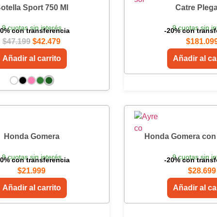
otella Sport 750 Ml
Catre Pleg
9 cuotas sin interés
9 cuotas sin in
20% con transferencia
-20% con transf
$
47.199
$
42.479
$
181.09
Añadir al carrito
Añadir al ca
Honda Gomera
Honda Gomera con
9 cuotas sin interés
9 cuotas sin in
20% con transferencia
-20% con transf
$
21.999
$
28.699
Añadir al carrito
Añadir al ca