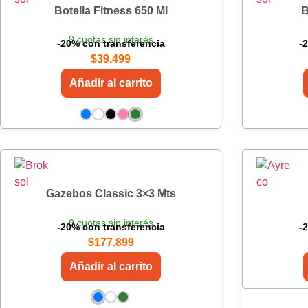
Botella Fitness 650 Ml
B
9 cuotas sin interés
-20% con transferencia
-
$
39.499
Añadir al carrito
Gazebos Classic 3×3 Mts
9 cuotas sin interés
-20% con transferencia
-
$
177.899
Añadir al carrito