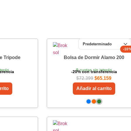
-10
e Tripode
Bolsa de Dormir Alamo 200
terés
9 cuotas sin interés
erencia
-20% con transferencia
$
72.399
$
65.159
rrito
Añadir al carrito