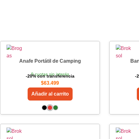
Anafe Portátil de Camping
Ban
9 cuotas sin interés
-20% con transferencia
-
$
63.499
Añadir al carrito