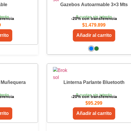
able
Gazebos Autoarmable 3×3 Mts
terés
9 cuotas sin interés
erencia
-20% con transferencia
9
$
1.479.899
rrito
Añadir al carrito
 Muñequera
Linterna Parlante Bluetooth
terés
9 cuotas sin interés
erencia
-20% con transferencia
$
95.299
rrito
Añadir al carrito