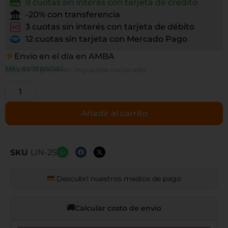
9 cuotas sin interés con tarjeta de crédito
-20% con transferencia
3 cuotas sin interés con tarjeta de débito
12 cuotas sin tarjeta con Mercado Pago
Envío en el día en AMBA
Hay existencias
$
31.404,13
precio sin impuestos nacionales
Añadir al carrito
SKU
LIN-25
Descubrí nuestros medios de pago
Calcular costo de envío