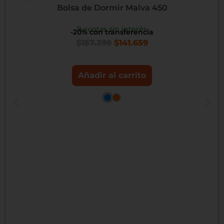
Bolsa de Dormir Malva 450
9 cuotas sin interés
-20% con transferencia
$
157.399
$
141.659
Añadir al carrito