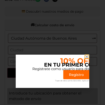
Descubrí nuestros medios de pago
Calcular costo de envío
10% OFF
EN TU PRIMER COMP
Registrate como usuario para disfrutar el 
Actualizar dirección
Registro
Tope de descuento $50.000. Aplican terminos.
Introduce tu ubicación para obtener el
método de envío