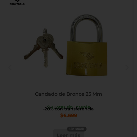
Candado de Bronce 25 Mm
9 cuotas sin interés
-20% con transferencia
$
6.699
Leer más