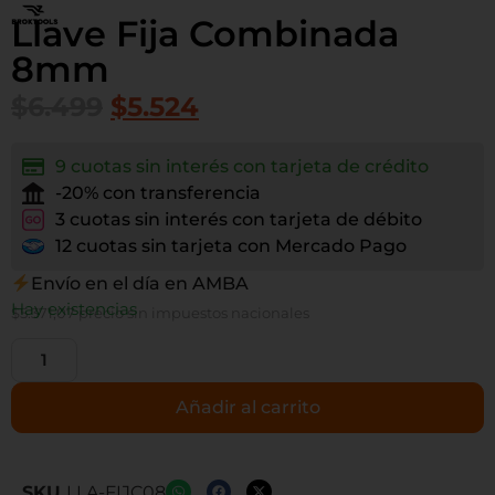
Llave Fija Combinada
8mm
$
6.499
$
5.524
9 cuotas sin interés con tarjeta de crédito
-20% con transferencia
3 cuotas sin interés con tarjeta de débito
12 cuotas sin tarjeta con Mercado Pago
Envío en el día en AMBA
Hay existencias
$
5.371,07
precio sin impuestos nacionales
Añadir al carrito
SKU
LLA-FIJC08