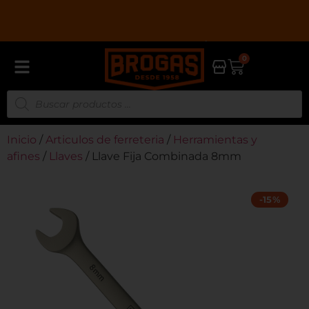
A
3 CUOTAS CON TARJETA DÉBITO CON GOCUOTAS
0
Inicio
/
Articulos de ferreteria
/
Herramientas y
afines
/
Llaves
/ Llave Fija Combinada 8mm
-15%