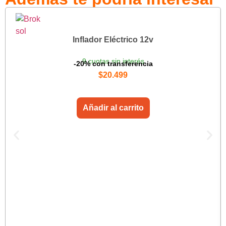
Inflador Eléctrico 12v
9 cuotas sin interés
-20% con transferencia
$
20.499
Añadir al carrito