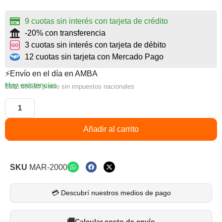
9 cuotas sin interés con tarjeta de crédito
-20% con transferencia
3 cuotas sin interés con tarjeta de débito
12 cuotas sin tarjeta con Mercado Pago
⚡Envío en el día en AMBA
Hay existencias
$
133.800,83
precio sin impuestos nacionales
Añadir al carrito
SKU
MAR-2000
💳 Descubrí nuestros medios de pago
Calcular costo de envío