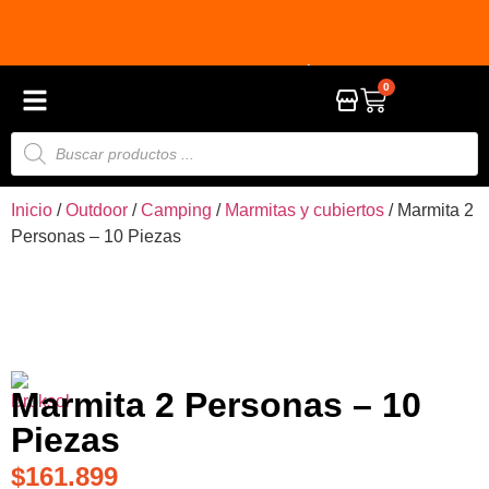
HASTA 9 CUOTAS SIN INTERÉS EN TODA LA
3
0
TIENDA
Inicio
/
Outdoor
/
Camping
/
Marmitas y cubiertos
/ Marmita 2
Personas – 10 Piezas
Marmita 2 Personas – 10
Piezas
$
161.899