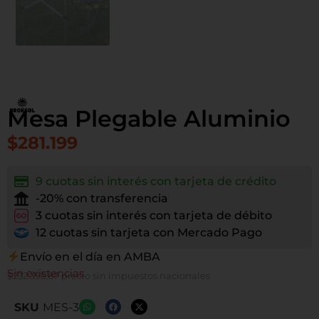
Mesa Plegable Aluminio
$
281.199
9 cuotas sin interés con tarjeta de crédito
-20% con transferencia
3 cuotas sin interés con tarjeta de débito
12 cuotas sin tarjeta con Mercado Pago
Envío en el día en AMBA
Sin existencias
$
232.395,87
precio sin impuestos nacionales
SKU
MES-3