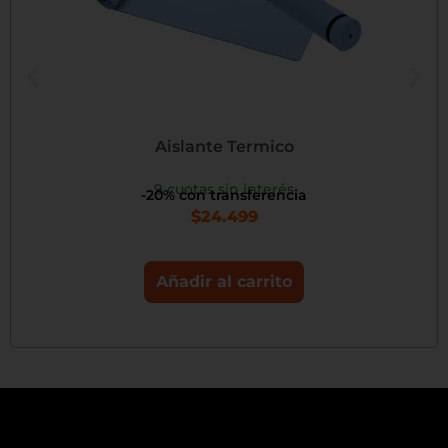
Aislante Termico
9 cuotas sin interés
-20% con transferencia
$
24.499
Añadir al carrito