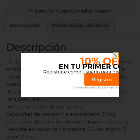
Descubrí nuestros medios de pago
Descripción
Información adicional
Descripción
10% OFF
El tablero superior consiste en listones de aluminio
EN TU PRIMER COMP
enrrollables, que al desplegarlos forman la tabla.
Registrate como usuario para disfrutar el 
Por debajo se ponen dos varillas para que la mesa
Registro
quede rígida.
Tope de descuento $50.000. Aplican terminos.
Nos resta acoplarle las patas por debajo y ya está
lista para usar.
Incluye un bolso de transporte.
Capacidad de resistencia aproximada: 30 kg.
Estructura de aluminio, lo que la hace muy liviana.
Medidas en bolso de transporte: 70 cm largo x 13
cm x 13 cm.