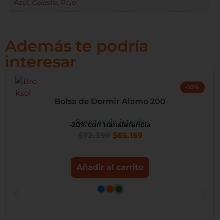
Azul
,
Celeste
,
Rojo
Además te podría
interesar
-10%
Bolsa de Dormir Alamo 200
9 cuotas sin interés
-20% con transferencia
$
72.399
$
65.159
Añadir al carrito