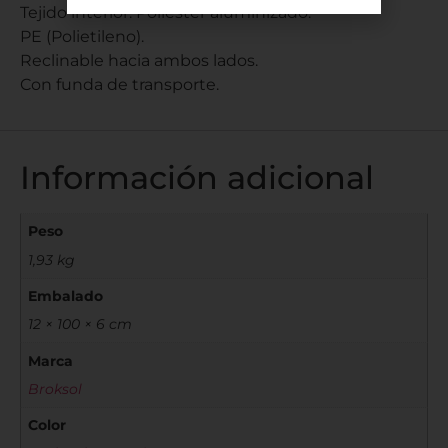
Tejido interior: Poliéster aluminizado.
PE (Polietileno).
Reclinable hacia ambos lados.
Con funda de transporte.
Información adicional
Peso
1,93 kg
Embalado
12 × 100 × 6 cm
Marca
Broksol
Color