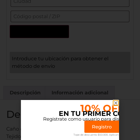
Actualizar dirección
Introduce tu ubicación para obtener el
método de envío
Descripción
Información adicional
10% OFF
Descripción
EN TU PRIMER COMP
Registrate como usuario para disfrutar el 
Registro
Caño de zinc Ø 32 mm.
Tope de descuento $50.000. Aplican terminos.
Tejido exterior: 100% poliéster.