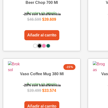
Beer Chop 700 Ml
V
9 cuotas sin interés
-20% con transferencia
$
46.599
$
39.609
Añadir al carrito
-15%
Vaso Coffee Mug 380 Ml
Vas
9 cuotas sin interés
-20% con transferencia
$
39.499
$
33.574
Añadir al carrito