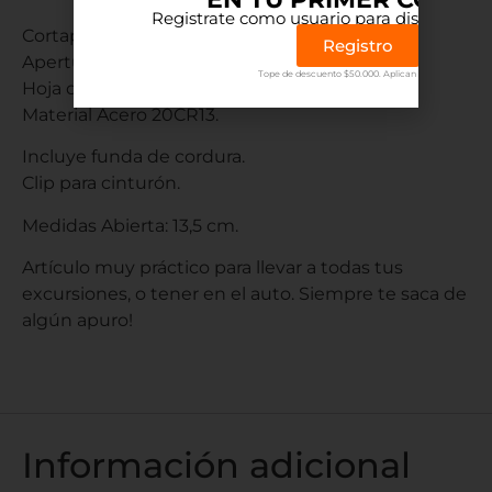
Registrate como usuario para disfrutar el 
Cortaplumas.
Registro
Apertura rápida con una mano.
Tope de descuento $50.000. Aplican terminos.
Hoja de 5 cm.
Material Acero 20CR13.
Incluye funda de cordura.
Clip para cinturón.
Medidas Abierta: 13,5 cm.
Artículo muy práctico para llevar a todas tus
excursiones, o tener en el auto. Siempre te saca de
algún apuro!
Información adicional