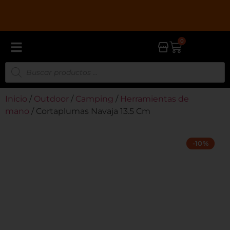
ODA LA TIENDA
3 CUOTAS CON TARJETA DÉBITO CON GOC
0
Inicio
/
Outdoor
/
Camping
/
Herramientas de
mano
/ Cortaplumas Navaja 13.5 Cm
-10%