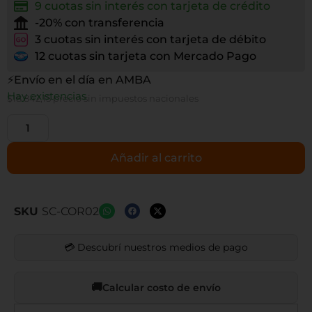
9 cuotas sin interés con tarjeta de crédito
-20% con transferencia
3 cuotas sin interés con tarjeta de débito
12 cuotas sin tarjeta con Mercado Pago
⚡Envío en el día en AMBA
Hay existencias
$
18.842,15
precio sin impuestos nacionales
Añadir al carrito
SKU
SC-COR02
💳 Descubrí nuestros medios de pago
Calcular costo de envío