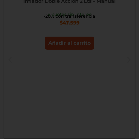
Inflador Doble Acción 2 Lts – Manual
9 cuotas sin interés
-20% con transferencia
$
47.599
Añadir al carrito