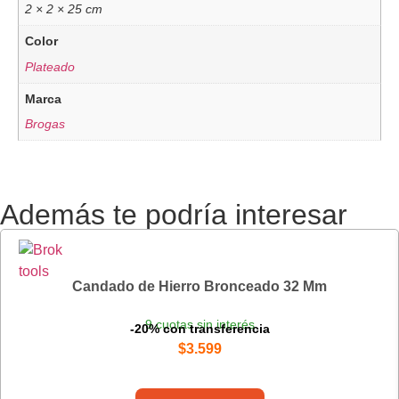
2 × 2 × 25 cm
Color
Plateado
Marca
Brogas
Además te podría interesar
Candado de Hierro Bronceado 32 Mm
9 cuotas sin interés
-20% con transferencia
$
3.599