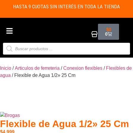
HASTA 9 CUOTAS SIN INTERÉS EN TODA LA TIENDA
$
0
0
Inicio
/
Articulos de ferreteria
/
Conexion flexibles
/
Flexibles de
agua
/ Flexible de Agua 1/2» 25 Cm
Flexible de Agua 1/2» 25 Cm
$
4.999