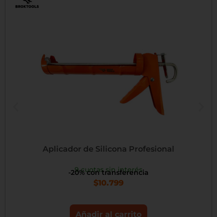
Aplicador de Silicona Profesional
9 cuotas sin interés
-20% con transferencia
$
10.799
Añadir al carrito