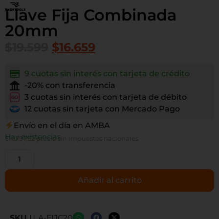
Llave Fija Combinada
20mm
$
19.599
$
16.659
9 cuotas sin interés con tarjeta de crédito
-20% con transferencia
3 cuotas sin interés con tarjeta de débito
12 cuotas sin tarjeta con Mercado Pago
Envío en el día en AMBA
Hay existencias
$
16.197,52
precio sin impuestos nacionales
Añadir al carrito
SKU
LLA-FIJC20