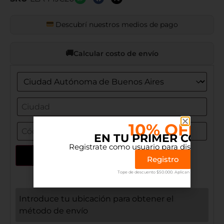
Descubrí nuestros medios de pago
Calcular costo de envío
10% OFF
EN TU PRIMER COMP
Registrate como usuario para disfrutar el 
Actualizar dirección
Registro
Tope de descuento $50.000. Aplican terminos.
Introduce tu ubicación para obtener el
método de envío