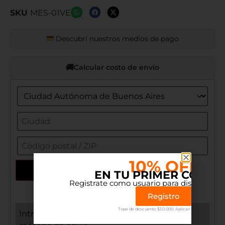
SKU
MES-01VE
Descubrí nuestros medios de pago
Calcular costo de envío
10% OFF
Actualizar dirección
EN TU PRIMER COMP
Registrate como usuario para disfrutar el 
Registro
Tope de descuento $50.000. Aplican terminos.
Introduce tu ubicación para obtener el