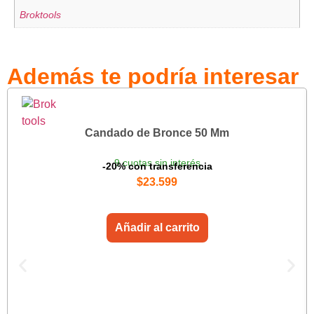
Broktools
Además te podría interesar
Candado de Bronce 50 Mm
9 cuotas sin interés
-20% con transferencia
$
23.599
Añadir al carrito