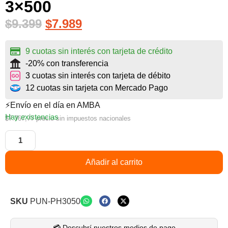
3×500
$
9.399
$
7.989
9 cuotas sin interés con tarjeta de crédito
-20% con transferencia
3 cuotas sin interés con tarjeta de débito
12 cuotas sin tarjeta con Mercado Pago
⚡Envío en el día en AMBA
Hay existencias
$
7.767,77
precio sin impuestos nacionales
Añadir al carrito
SKU
PUN-PH3050
💳 Descubrí nuestros medios de pago