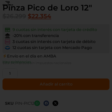
Pinza Pico de Loro 12″
$
26.299
$
22.354
9 cuotas sin interés con tarjeta de crédito
-20% con transferencia
3 cuotas sin interés con tarjeta de débito
12 cuotas sin tarjeta con Mercado Pago
Envío en el día en AMBA
Hay existencias
$
21.734,71
precio sin impuestos nacionales
Añadir al carrito
SKU
PIN-PIC12