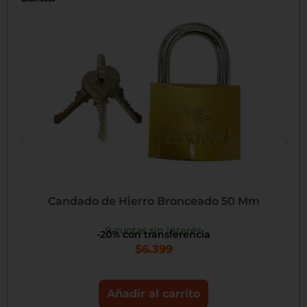
Candado de Hierro Bronceado 50 Mm
9 cuotas sin interés
-20% con transferencia
$
6.399
Añadir al carrito