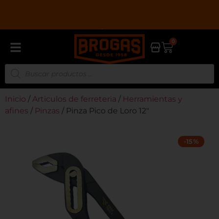
0
Inicio
/
Articulos de ferreteria
/
Herramientas y
afines
/
Pinzas
/ Pinza Pico de Loro 12″
-15%