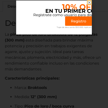
10% OFF
Descripción
Información adicional
EN TU PRIMER COMP
Registrate como usuario para disfrutar el 
Descripción
Registro
Tope de descuento $50.000. Aplican terminos.
La
pinza pico de loro Broktools de 12 pulgadas
(300 mm)
está diseñada para brindar máxima
potencia y precisión en trabajos exigentes de
agarre, ajuste y sujeción. Ideal para tareas
mecánicas, plomería, electricidad y más, ofrece un
rendimiento confiable incluso en las condiciones
más demandantes.
Características principales:
Marca:
Broktools
Medida:
12″ (300 mm)
Tipo:
Pico de loro / boca curva