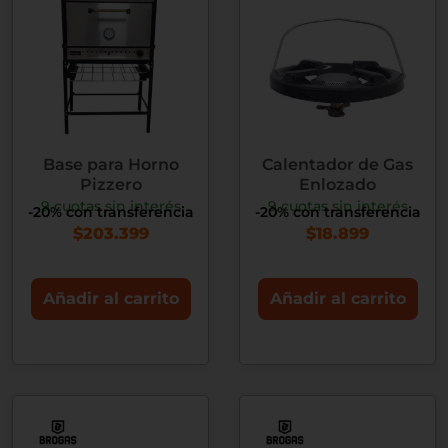
Base para Horno
Calentador de Gas
Pizzero
Enlozado
9 cuotas sin interés
9 cuotas sin interés
-20% con transferencia
-20% con transferencia
$
203.399
$
18.899
Añadir al carrito
Añadir al carrito