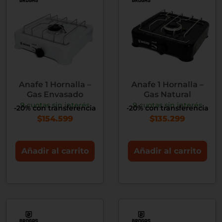
Anafe 1 Hornalla –
Anafe 1 Hornalla –
Gas Envasado
Gas Natural
9 cuotas sin interés
9 cuotas sin interés
-20% con transferencia
-20% con transferencia
$
154.599
$
135.299
Añadir al carrito
Añadir al carrito