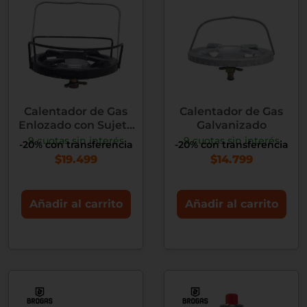
Calentador de Gas
Calentador de Gas
Enlozado con Sujeta
Galvanizado
Pava
9 cuotas sin interés
9 cuotas sin interés
-20% con transferencia
-20% con transferencia
$
19.499
$
14.799
Añadir al carrito
Añadir al carrito