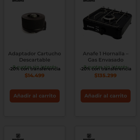
Adaptador Cartucho
Anafe 1 Hornalla –
Descartable
Gas Envasado
9 cuotas sin interés
9 cuotas sin interés
-20% con transferencia
-20% con transferencia
$
14.499
$
135.299
Añadir al carrito
Añadir al carrito